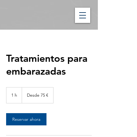
Tratamientos para
embarazadas
Desde
75
1 h
1
Desde 75 €
euros
Reservar ahora