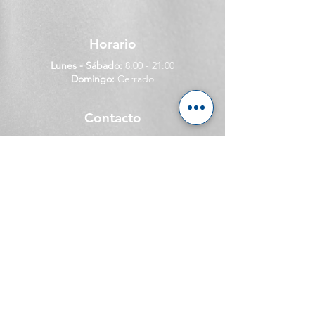
Horario
Lunes - Sábado:
8:00 - 21:00
Domingo:
Cerrado
Contacto
Tel:
+34 622 41 75 29
Email:
contacto@fisioterapiajosesanchez.com