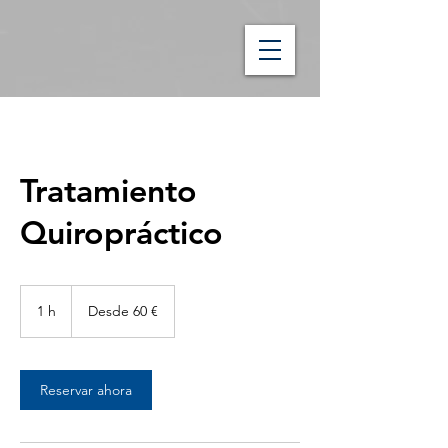
Tratamiento
Quiropráctico
Desde
60
1 h
1
Desde 60 €
euros
Reservar ahora