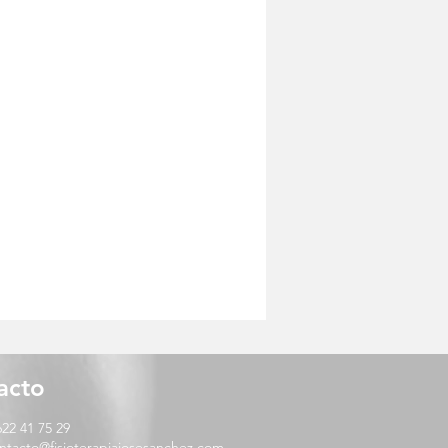
acto
622 41 75 29
ntacto@fisioterapiajosesanchez.com