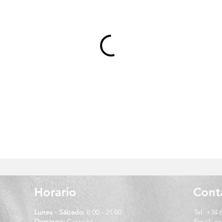
Horario
Cont
Lunes - Sábado:
8:00 - 21:00
Tel: +34 
Domingo:
Cerrado
Email:
co